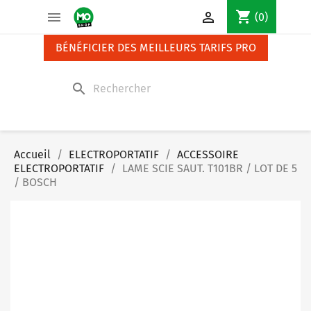
Panneau de gestion des cookies
shopping_cart


(0)
BÉNÉFICIER DES MEILLEURS TARIFS PRO
search
Accueil
ELECTROPORTATIF
ACCESSOIRE
ELECTROPORTATIF
LAME SCIE SAUT. T101BR / LOT DE 5
/ BOSCH