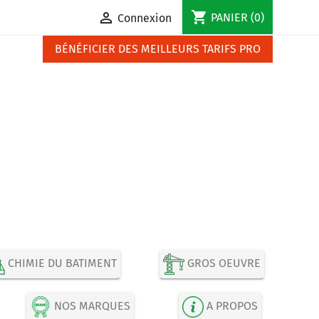
shopping_cart

PANIER
(0)
Connexion
BÉNÉFICIER DES MEILLEURS TARIFS PRO
CHIMIE DU BATIMENT
GROS OEUVRE
NOS MARQUES
A PROPOS