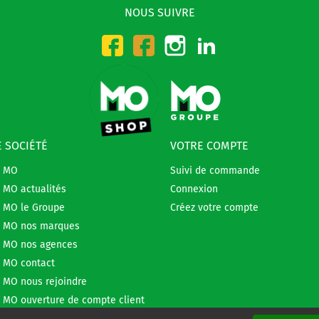
NOUS SUIVRE
Instagram
LinkedIn
Facebook-CMO
Facebook-DMO
 SOCIÉTÉ
VOTRE COMPTE
e MO
Suivi de commande
 MO actualités
Connexion
 MO le Groupe
Créez votre compte
 MO nos marques
 MO nos agences
 MO contact
 MO nous rejoindre
 MO ouverture de compte client