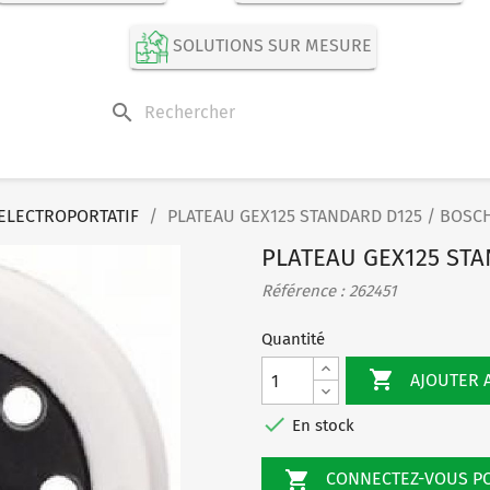
SOLUTIONS SUR MESURE
search
ELECTROPORTATIF
PLATEAU GEX125 STANDARD D125 / BOSC
PLATEAU GEX125 STA
Référence : 262451
Quantité

AJOUTER 

En stock

CONNECTEZ-VOUS 