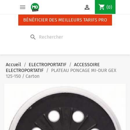
Panneau de gestion des cookies
shopping_cart


(0)
BÉNÉFICIER DES MEILLEURS TARIFS PRO
search
Accueil
ELECTROPORTATIF
ACCESSOIRE
ELECTROPORTATIF
PLATEAU PONCAGE MI-DUR GEX
125-150 / Carton