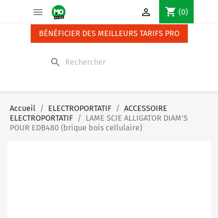
Panneau de gestion des cookies
shopping_cart


(0)
BÉNÉFICIER DES MEILLEURS TARIFS PRO
search
Accueil
ELECTROPORTATIF
ACCESSOIRE
ELECTROPORTATIF
LAME SCIE ALLIGATOR DIAM'S
POUR EDB480 (brique bois cellulaire)