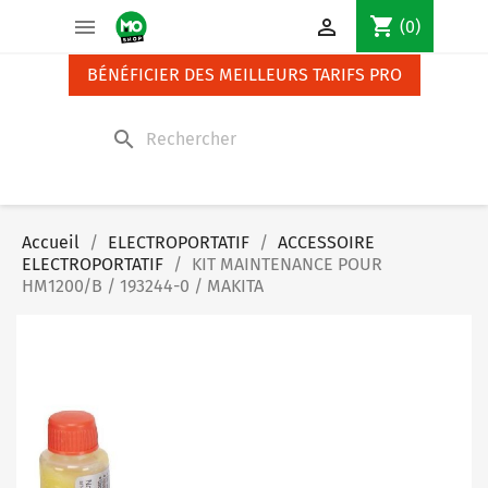
Panneau de gestion des cookies
shopping_cart


(0)
BÉNÉFICIER DES MEILLEURS TARIFS PRO
search
Accueil
ELECTROPORTATIF
ACCESSOIRE
ELECTROPORTATIF
KIT MAINTENANCE POUR
HM1200/B / 193244-0 / MAKITA