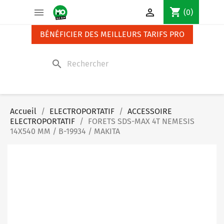
Panneau de gestion des cookies
shopping_cart


(0)
BÉNÉFICIER DES MEILLEURS TARIFS PRO
search
Accueil
ELECTROPORTATIF
ACCESSOIRE
ELECTROPORTATIF
FORETS SDS-MAX 4T NEMESIS
14X540 MM / B-19934 / MAKITA