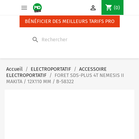
Panneau de gestion des cookies
shopping_cart


(0)
BÉNÉFICIER DES MEILLEURS TARIFS PRO
search
Accueil
ELECTROPORTATIF
ACCESSOIRE
ELECTROPORTATIF
FORET SDS-PLUS 4T NEMESIS II
MAKITA / 12X110 MM / B-58322