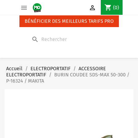
Panneau de gestion des cookies
shopping_cart


(0)
BÉNÉFICIER DES MEILLEURS TARIFS PRO
search
Accueil
ELECTROPORTATIF
ACCESSOIRE
ELECTROPORTATIF
BURIN COUDEE SDS-MAX 50-300 /
P-16324 / MAKITA